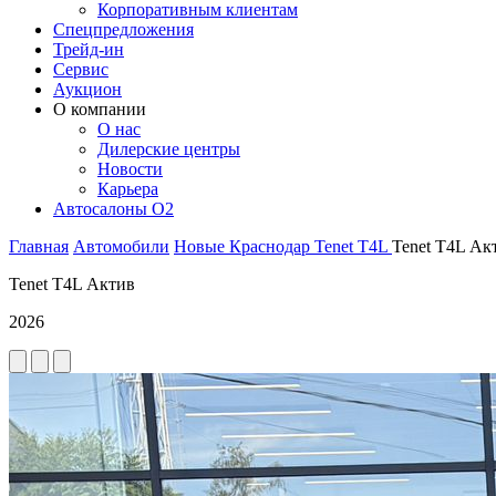
Корпоративным клиентам
Спецпредложения
Трейд-ин
Сервис
Аукцион
О компании
О нас
Дилерские центры
Новости
Карьера
Автосалоны O2
Главная
Автомобили
Новые
Краснодар
Tenet
T4L
Tenet T4L Ак
Tenet T4L Актив
2026