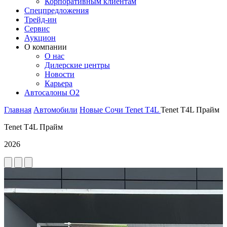
Корпоративным клиентам
Спецпредложения
Трейд-ин
Сервис
Аукцион
О компании
О нас
Дилерские центры
Новости
Карьера
Автосалоны O2
Главная
Автомобили
Новые
Сочи
Tenet
T4L
Tenet T4L Прайм
Tenet T4L Прайм
2026