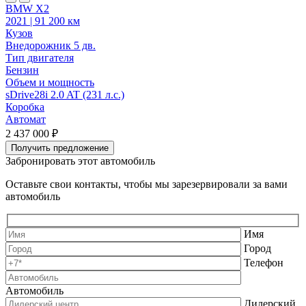
BMW X2
C
2021 | 91 200 км
2
Кузов
К
Внедорожник 5 дв.
В
Тип двигателя
Т
Бензин
Объем и мощность
sDrive28i 2.0 AT (231 л.с.)
2
Коробка
Автомат
А
2 437 000 ₽
2
Получить предложение
Забронировать этот автомобиль
Оставьте свои контакты, чтобы мы зарезервировали за вами
автомобиль
Имя
Город
Телефон
Автомобиль
Дилерский