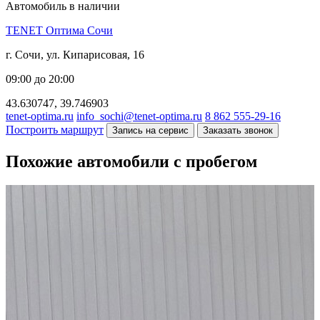
Автомобиль в наличии
TENET Оптима Сочи
г. Сочи, ул. Кипарисовая, 16
09:00 до 20:00
43.630747, 39.746903
tenet-optima.ru
info_sochi@tenet-optima.ru
8 862 555-29-16
Построить маршрут
Запись на сервис
Заказать звонок
Похожие автомобили с пробегом