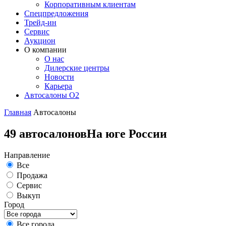
Корпоративным клиентам
Спецпредложения
Трейд-ин
Сервис
Аукцион
О компании
О нас
Дилерские центры
Новости
Карьера
Автосалоны O2
Главная
Автосалоны
49 автосалонов
На юге России
Направление
Все
Продажа
Сервис
Выкуп
Город
Все города