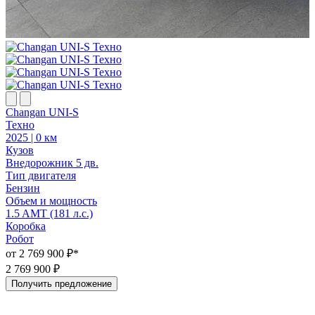
Changan UNI-S
Техно
2025 | 0 км
Кузов
Внедорожник 5 дв.
Тип двигателя
C
Бензин
2
Объем и мощность
К
1.5 AMT (181 л.с.)
В
Коробка
Т
Робот
от 2 769 900 ₽*
1
2 769 900 ₽
Получить предложение
А
2