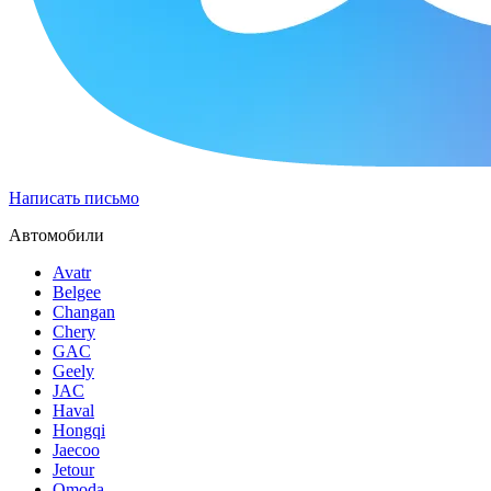
Написать письмо
Автомобили
Avatr
Belgee
Changan
Chery
GAC
Geely
JAC
Haval
Hongqi
Jaecoo
Jetour
Omoda