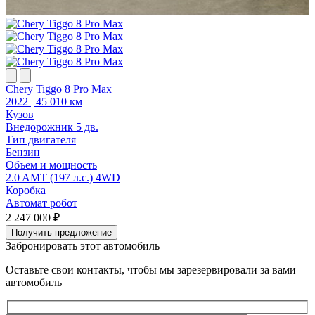
Chery Tiggo 8 Pro Max
G
2022 | 45 010 км
2
Кузов
К
Внедорожник 5 дв.
В
Тип двигателя
Т
Бензин
Объем и мощность
2.0 AMT (197 л.с.) 4WD
2
Коробка
Автомат робот
2 247 000 ₽
2
Получить предложение
Забронировать этот автомобиль
Оставьте свои контакты, чтобы мы зарезервировали за вами
автомобиль