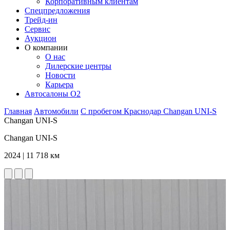
Корпоративным клиентам
Спецпредложения
Трейд-ин
Сервис
Аукцион
О компании
О нас
Дилерские центры
Новости
Карьера
Автосалоны O2
Главная
Автомобили
С пробегом
Краснодар
Changan
UNI-S
Changan UNI-S
Changan UNI-S
2024 | 11 718 км