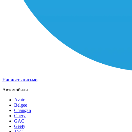
Написать письмо
Автомобили
Avatr
Belgee
Changan
Chery
GAC
Geely
JAC