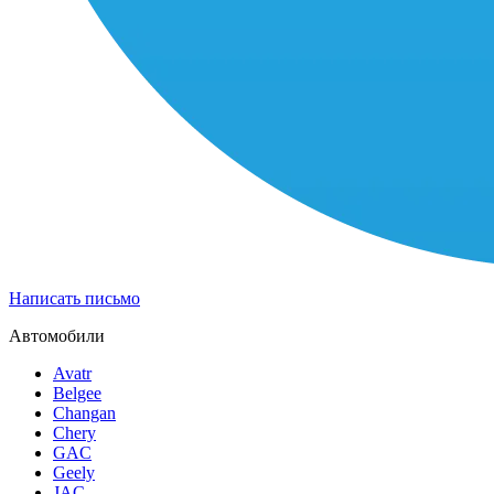
Написать письмо
Автомобили
Avatr
Belgee
Changan
Chery
GAC
Geely
JAC