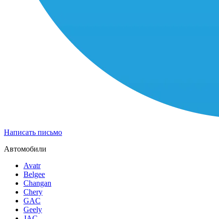
Написать письмо
Автомобили
Avatr
Belgee
Changan
Chery
GAC
Geely
JAC