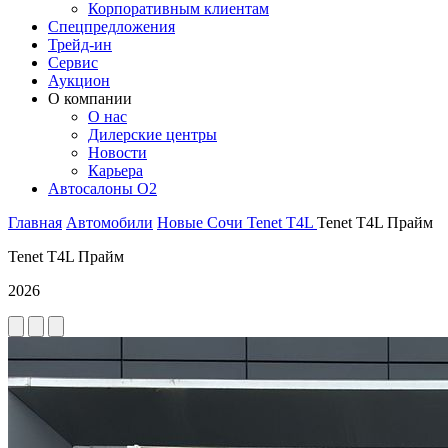
Корпоративным клиентам
Спецпредложения
Трейд-ин
Сервис
Аукцион
О компании
О нас
Дилерские центры
Новости
Карьера
Автосалоны O2
Главная
Автомобили
Новые
Сочи
Tenet
T4L
Tenet T4L Прайм
Tenet T4L Прайм
2026