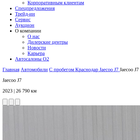
Корпоративным клиентам
Спецпредложения
Трейд-ин
Сервис
Аукцион
О компании
О нас
Дилерские центры
Новости
Карьера
Автосалоны O2
Главная
Автомобили
С пробегом
Краснодар
Jaecoo
J7
Jaecoo J7
Jaecoo J7
2023 | 26 790 км