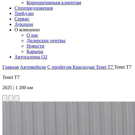
Корпоративным клиентам
Спецпредложения
Трейд-ин
Сервис
Аукцион
О компании
О нас
Дилерские центры
Новости
Карьера
Автосалоны O2
Главная
Автомобили
С пробегом
Краснодар
Tenet
T7
Tenet T7
Tenet T7
2025 | 1 200 км