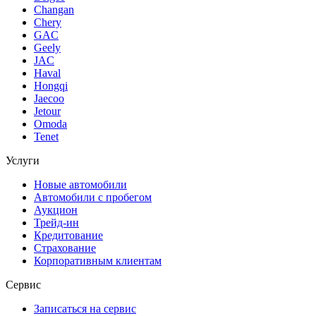
Changan
Chery
GAC
Geely
JAC
Haval
Hongqi
Jaecoo
Jetour
Omoda
Tenet
Услуги
Новые автомобили
Автомобили с пробегом
Аукцион
Трейд-ин
Кредитование
Страхование
Корпоративным клиентам
Сервис
Записаться на сервис