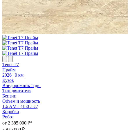
Tenet T7
T
Прайм
2026 | 0 км
2
Кузов
К
Внедорожник 5 дв.
В
Тип двигателя
Т
Бензин
Объем и мощность
1.6 AMT (150 л.с.)
1
Коробка
Робот
Р
от 2 385 000 ₽*
о
2 935 000 ₽
2