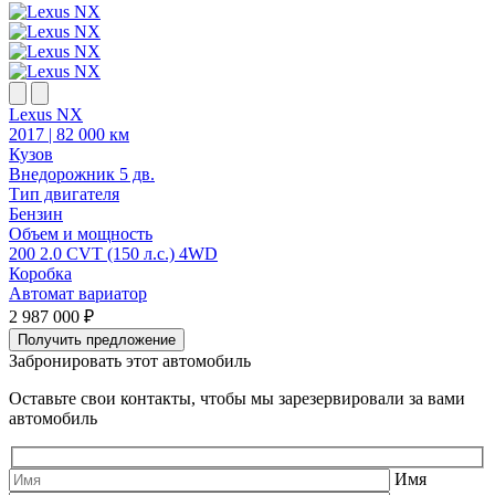
Lexus NX
G
2017 | 82 000 км
2
Кузов
К
Внедорожник 5 дв.
В
Тип двигателя
Т
Бензин
Объем и мощность
200 2.0 CVT (150 л.с.) 4WD
2
Коробка
Автомат вариатор
2 987 000 ₽
2
Получить предложение
Забронировать этот автомобиль
Оставьте свои контакты, чтобы мы зарезервировали за вами
автомобиль
Имя