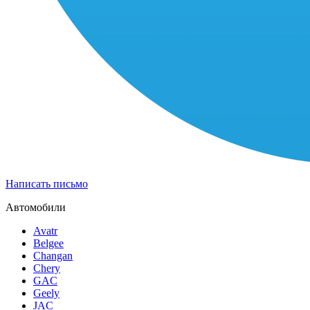
Написать письмо
Автомобили
Avatr
Belgee
Changan
Chery
GAC
Geely
JAC