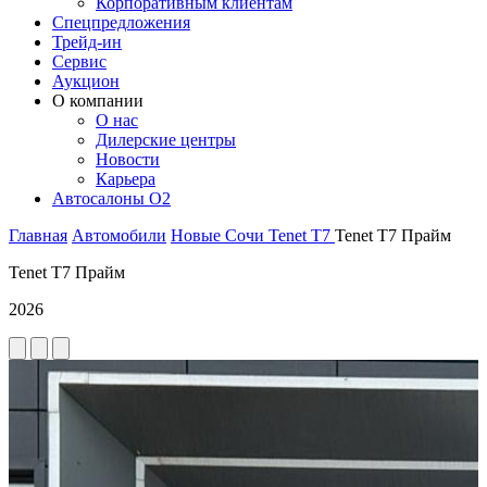
Корпоративным клиентам
Спецпредложения
Трейд-ин
Сервис
Аукцион
О компании
О нас
Дилерские центры
Новости
Карьера
Автосалоны O2
Главная
Автомобили
Новые
Сочи
Tenet
T7
Tenet T7 Прайм
Tenet T7 Прайм
2026