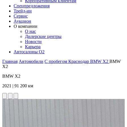
Корпоративным клиентам
Спецпредложения
Трейд-ин
Сервис
Аукцион
О компании
О нас
Дилерские центры
Новости
Карьера
Автосалоны O2
Главная
Автомобили
С пробегом
Краснодар
BMW
X2
BMW
X2
BMW X2
2021 | 91 200 км