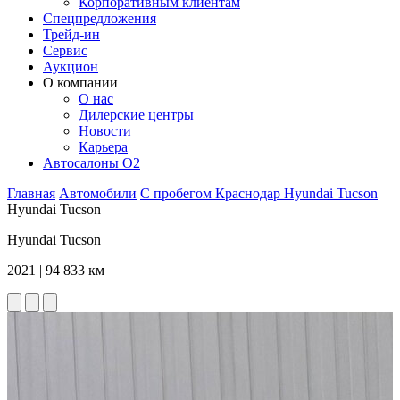
Корпоративным клиентам
Спецпредложения
Трейд-ин
Сервис
Аукцион
О компании
О нас
Дилерские центры
Новости
Карьера
Автосалоны O2
Главная
Автомобили
С пробегом
Краснодар
Hyundai
Tucson
Hyundai Tucson
Hyundai Tucson
2021 | 94 833 км