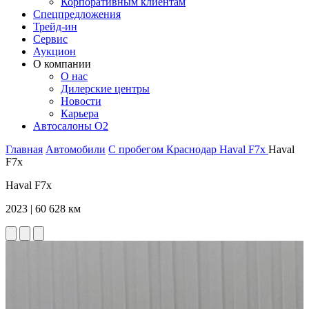
Корпоративным клиентам
Спецпредложения
Трейд-ин
Сервис
Аукцион
О компании
О нас
Дилерские центры
Новости
Карьера
Автосалоны O2
Главная
Автомобили
С пробегом
Краснодар
Haval
F7x
Haval
F7x
Haval F7x
2023 | 60 628 км