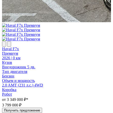
Haval F7x
H
Премиум
2026 | 0 км
2
Кузов
К
Внедорожник 5 дв.
В
Тип двигателя
Т
Бензин
Объем и мощность
2.0 AMT (231 л.с.) 4WD
2
Коробка
Робот
Р
от 3 349 000 ₽*
о
3 799 000 ₽
3
Получить предложение