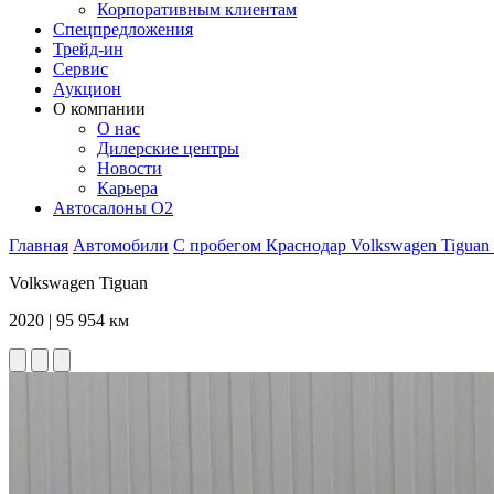
Корпоративным клиентам
Спецпредложения
Трейд-ин
Сервис
Аукцион
О компании
О нас
Дилерские центры
Новости
Карьера
Автосалоны O2
Главная
Автомобили
С пробегом
Краснодар
Volkswagen
Tiguan
Volkswagen Tiguan
2020 | 95 954 км