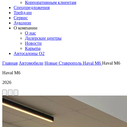
Корпоративным клиентам
Спецпредложения
Трейд-ин
Сервис
Аукцион
О компании
О нас
Дилерские центры
Новости
Карьера
Автосалоны O2
Главная
Автомобили
Новые
Ставрополь
Haval
M6
Haval M6
Haval M6
2026