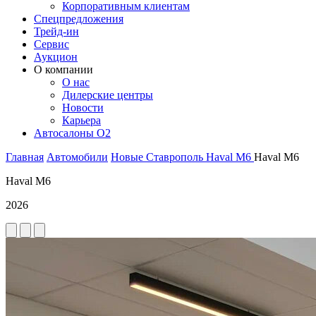
Корпоративным клиентам
Спецпредложения
Трейд-ин
Сервис
Аукцион
О компании
О нас
Дилерские центры
Новости
Карьера
Автосалоны O2
Главная
Автомобили
Новые
Ставрополь
Haval
M6
Haval M6
Haval M6
2026