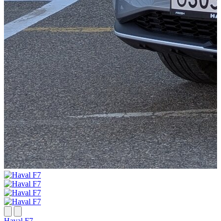
H
Haval F7