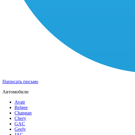
Написать письмо
Автомобили
Avatr
Belgee
Changan
Chery
GAC
Geely
JAC