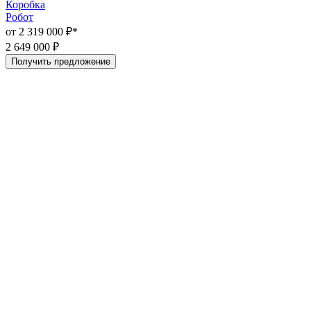
Коробка
Робот
Р
от 2 319 000 ₽*
о
2 649 000 ₽
2
Получить предложение