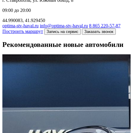
г. Ставрополь, ул. Южный обход, 8
09:00 до 20:00
44.990083, 41.929450
optima-stv-haval.ru
info@optima-stv-haval.ru
8 865 220-57-87
Построить маршрут
Запись на сервис
Заказать звонок
Рекомендованные новые автомобили