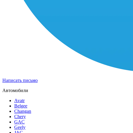
Написать письмо
Автомобили
Avatr
Belgee
Changan
Chery
GAC
Geely
JAC