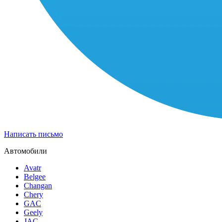
Написать письмо
Автомобили
Avatr
Belgee
Changan
Chery
GAC
Geely
JAC