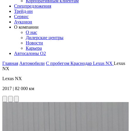
Корпоративным клиентам
Спецпредложения
Трейд-ин
Сервис
Аукцион
О компании
О нас
Дилерские центры
Новости
Карьера
Автосалоны O2
Главная
Автомобили
С пробегом
Краснодар
Lexus
NX
Lexus
NX
Lexus NX
2017 | 82 000 км