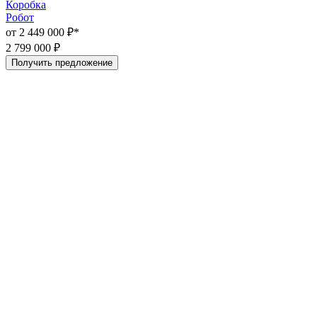
Коробка
Робот
Р
от 2 449 000 ₽*
о
2 799 000 ₽
2
Получить предложение