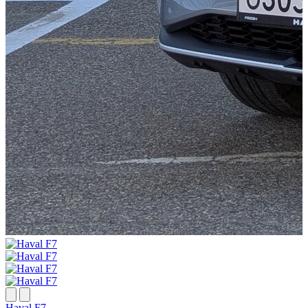
H
Haval F7