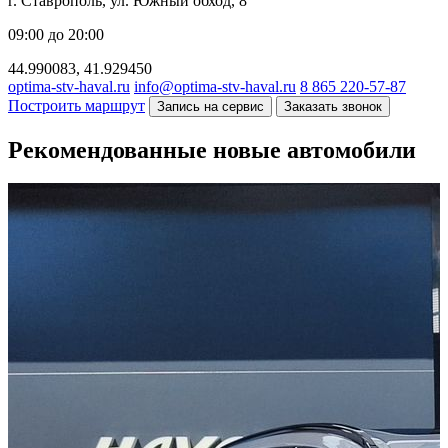
г. Ставрополь, ул. Южный обход, 8
09:00 до 20:00
44.990083, 41.929450
optima-stv-haval.ru
info@optima-stv-haval.ru
8 865 220-57-87
Построить маршрут
Запись на сервис
Заказать звонок
Рекомендованные новые автомобили