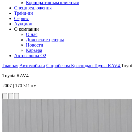
Корпоративным клиентам
Спецпредложения
Трейд-ин
Сервис
Аукцион
О компании
О нас
Дилерские центры
Новости
Карьера
Автосалоны O2
Главная
Автомобили
С пробегом
Краснодар
Toyota
RAV4
Toyo
Toyota RAV4
2007 | 170 311 км