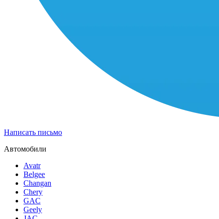
Написать письмо
Автомобили
Avatr
Belgee
Changan
Chery
GAC
Geely
JAC