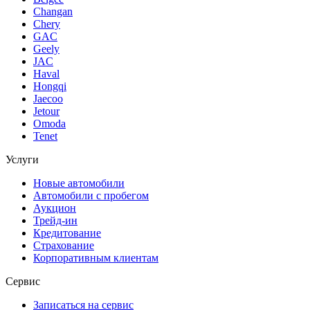
Changan
Chery
GAC
Geely
JAC
Haval
Hongqi
Jaecoo
Jetour
Omoda
Tenet
Услуги
Новые автомобили
Автомобили с пробегом
Аукцион
Трейд-ин
Кредитование
Страхование
Корпоративным клиентам
Сервис
Записаться на сервис