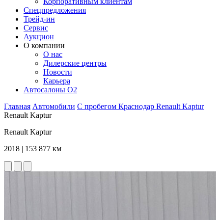
Корпоративным клиентам
Спецпредложения
Трейд-ин
Сервис
Аукцион
О компании
О нас
Дилерские центры
Новости
Карьера
Автосалоны O2
Главная
Автомобили
С пробегом
Краснодар
Renault
Kaptur
Renault Kaptur
Renault Kaptur
2018 | 153 877 км