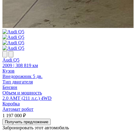
Audi Q5
F
2009 | 308 819 км
2
Кузов
К
Внедорожник 5 дв.
В
Тип двигателя
Т
Бензин
Объем и мощность
2.0 AMT (211 л.с.) 4WD
1
Коробка
Автомат робот
1 197 000 ₽
1
Получить предложение
Забронировать этот автомобиль