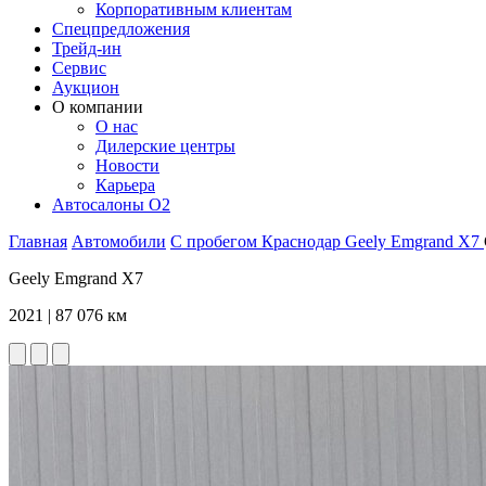
Корпоративным клиентам
Спецпредложения
Трейд-ин
Сервис
Аукцион
О компании
О нас
Дилерские центры
Новости
Карьера
Автосалоны O2
Главная
Автомобили
С пробегом
Краснодар
Geely
Emgrand X7
Geely Emgrand X7
2021 | 87 076 км