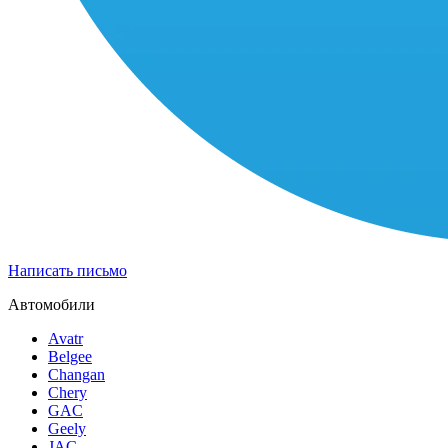
Написать письмо
Автомобили
Avatr
Belgee
Changan
Chery
GAC
Geely
JAC