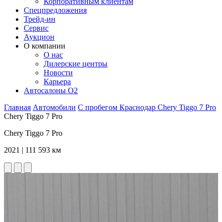
Корпоративным клиентам
Спецпредложения
Трейд-ин
Сервис
Аукцион
О компании
О нас
Дилерские центры
Новости
Карьера
Автосалоны O2
Главная
Автомобили
С пробегом
Краснодар
Chery
Tiggo 7 Pro
Chery Tiggo 7 Pro
Chery Tiggo 7 Pro
2021 | 111 593 км