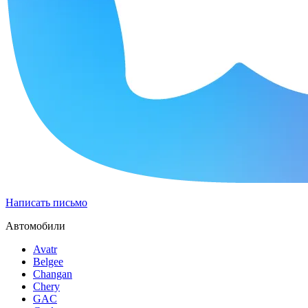
Написать письмо
Автомобили
Avatr
Belgee
Changan
Chery
GAC