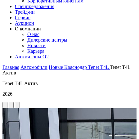
Корпоративным клиентам
Спецпредложения
Трейд-ин
Сервис
Аукцион
О компании
О нас
Дилерские центры
Новости
Карьера
Автосалоны O2
Главная
Автомобили
Новые
Краснодар
Tenet
T4L
Tenet T4L
Актив
Tenet T4L Актив
2026