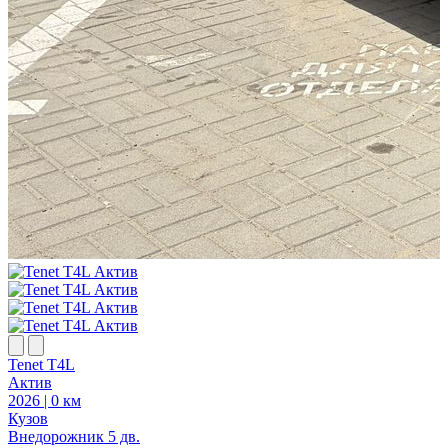
Tenet T4L
T
Актив
2026 | 0 км
2
Кузов
К
Внедорожник 5 дв.
В