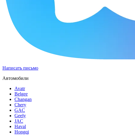
Написать письмо
Автомобили
Avatr
Belgee
Changan
Chery
GAC
Geely
JAC
Haval
Hongqi