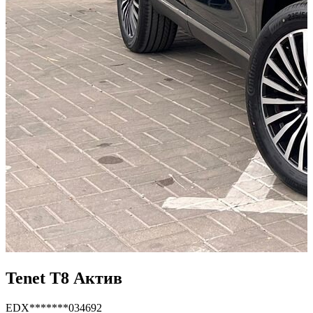
Tenet T8 Актив
EDX*******034692