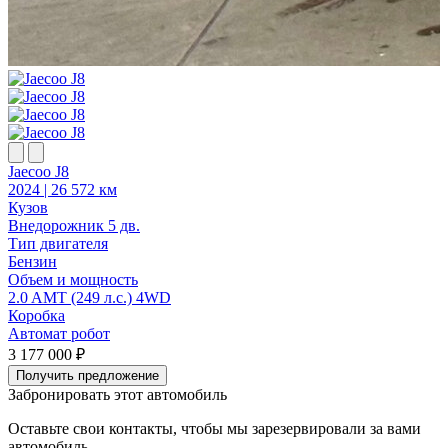
Jaecoo J8
J
2024 | 26 572 км
2
Кузов
К
Внедорожник 5 дв.
В
Тип двигателя
Т
Бензин
Объем и мощность
2.0 AMT (249 л.с.) 4WD
2
Коробка
Автомат робот
А
3 177 000 ₽
3
Получить предложение
Забронировать этот автомобиль
Оставьте свои контакты, чтобы мы зарезервировали за вами
автомобиль