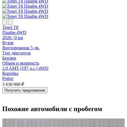
Tenet T8
T
Прайм 4WD
2026 | 0 км
2
Кузов
К
Внедорожник 5 дв.
В
Тип двигателя
Т
Бензин
Объем и мощность
2.0 AMT (197 л.с.) 4WD
2
Коробка
Робот
Р
3 630 000 ₽
3
Получить предложение
Похожие автомобили с пробегом