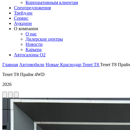
Корпоративным клиентам
Спецпредложения
Трейд-ин
Сервис
Аукцион
О компании
О нас
Дилерские центры
Новости
Карьера
Автосалоны O2
Главная
Автомобили
Новые
Краснодар
Tenet
T8
Tenet T8 Пра
Tenet T8 Прайм 4WD
2026