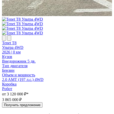
Tenet T8
T
Ультра 4WD
У
2026 | 0 км
2
Кузов
К
Внедорожник 5 дв.
В
Тип двигателя
Т
Бензин
Объем и мощность
2.0 AMT (197 л.с.) 4WD
2
Коробка
Робот
Р
от 3 120 000 ₽*
о
3 865 000 ₽
3
Получить предложение