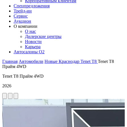
Корпоративным клиентам
Спецпредложения
Трейд-ин
Сервис
Аукцион
О компании
О нас
Дилерские центры
Новости
Карьера
Автосалоны O2
Главная
Автомобили
Новые
Краснодар
Tenet
T8
Tenet T8
Прайм 4WD
Tenet T8 Прайм 4WD
2026