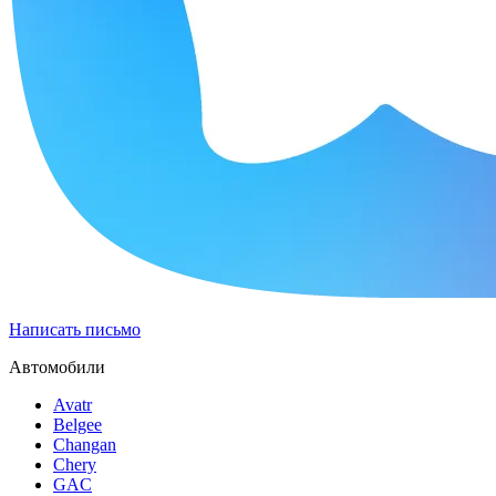
Написать письмо
Автомобили
Avatr
Belgee
Changan
Chery
GAC