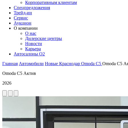
Корпоративным клиентам
Спецпредложения
Трейд-ин
Сервис
Аукцион
О компании
О нас
Дилерские центры
Новости
Карьера
Автосалоны O2
Главная
Автомобили
Новые
Краснодар
Omoda
C5
Omoda C5 А
Omoda C5 Актив
2026