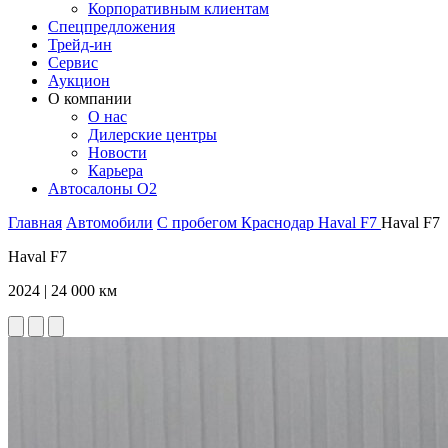
Корпоративным клиентам
Спецпредложения
Трейд-ин
Сервис
Аукцион
О компании
О нас
Дилерские центры
Новости
Карьера
Автосалоны O2
Главная
Автомобили
С пробегом
Краснодар
Haval
F7
Haval F7
Haval F7
2024 | 24 000 км