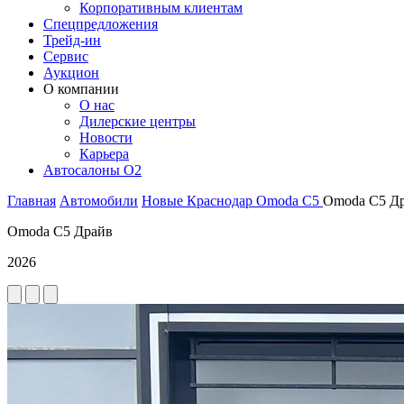
Корпоративным клиентам
Спецпредложения
Трейд-ин
Сервис
Аукцион
О компании
О нас
Дилерские центры
Новости
Карьера
Автосалоны O2
Главная
Автомобили
Новые
Краснодар
Omoda
C5
Omoda C5 Д
Omoda C5 Драйв
2026