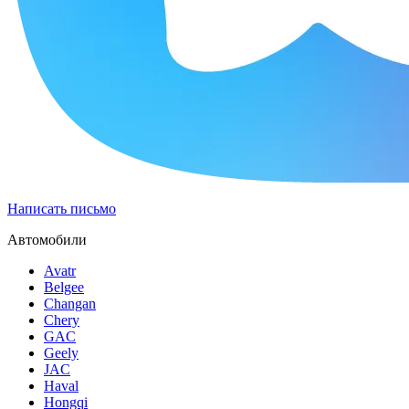
Написать письмо
Автомобили
Avatr
Belgee
Changan
Chery
GAC
Geely
JAC
Haval
Hongqi