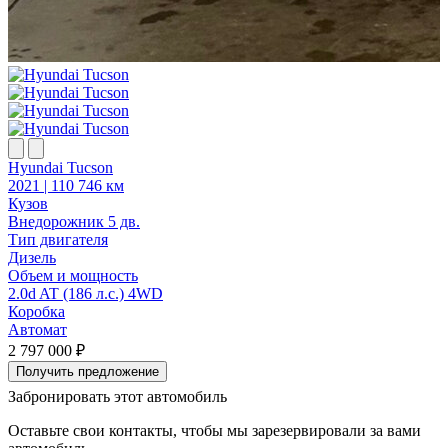
Hyundai Tucson
2021 | 110 746 км
2
Кузов
К
Внедорожник 5 дв.
В
Тип двигателя
Т
Дизель
Объем и мощность
2.0d AT (186 л.с.) 4WD
2
Коробка
Автомат
2 797 000 ₽
2
Получить предложение
Забронировать этот автомобиль
Оставьте свои контакты, чтобы мы зарезервировали за вами