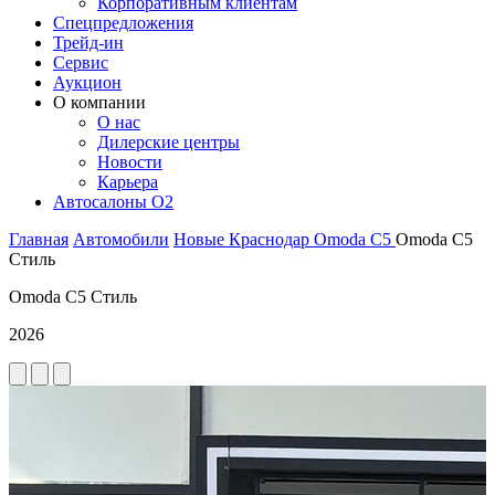
Корпоративным клиентам
Спецпредложения
Трейд-ин
Сервис
Аукцион
О компании
О нас
Дилерские центры
Новости
Карьера
Автосалоны O2
Главная
Автомобили
Новые
Краснодар
Omoda
C5
Omoda C5
Стиль
Omoda C5 Стиль
2026