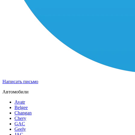
Написать письмо
Автомобили
Avatr
Belgee
Changan
Chery
GAC
Geely
JAC