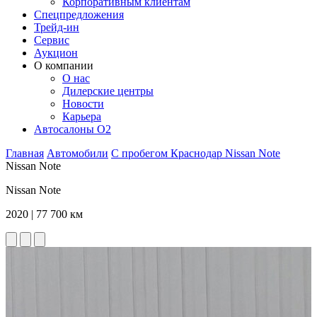
Корпоративным клиентам
Спецпредложения
Трейд-ин
Сервис
Аукцион
О компании
О нас
Дилерские центры
Новости
Карьера
Автосалоны O2
Главная
Автомобили
С пробегом
Краснодар
Nissan
Note
Nissan Note
Nissan Note
2020 | 77 700 км