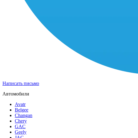
Написать письмо
Автомобили
Avatr
Belgee
Changan
Chery
GAC
Geely
JAC