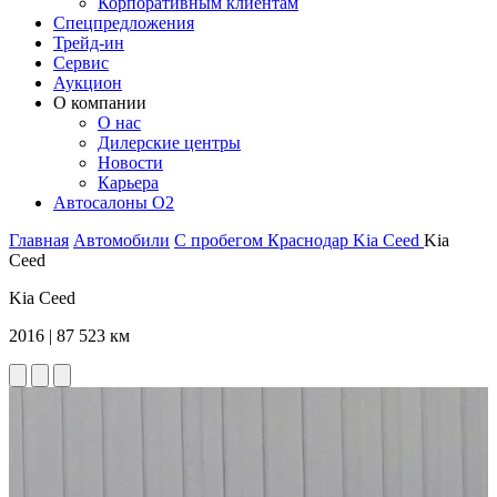
Корпоративным клиентам
Спецпредложения
Трейд-ин
Сервис
Аукцион
О компании
О нас
Дилерские центры
Новости
Карьера
Автосалоны O2
Главная
Автомобили
С пробегом
Краснодар
Kia
Ceed
Kia
Ceed
Kia Ceed
2016 | 87 523 км