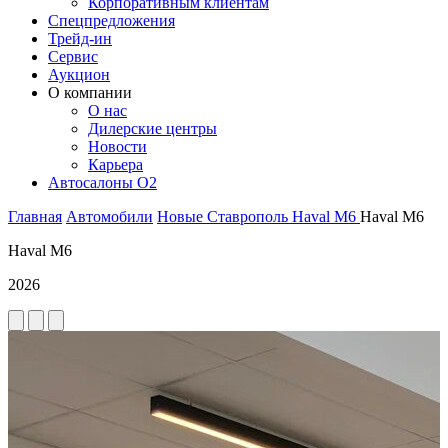
Корпоративным клиентам
Спецпредложения
Трейд-ин
Сервис
Аукцион
О компании
О нас
Дилерские центры
Новости
Карьера
Автосалоны O2
Главная
Автомобили
Новые
Ставрополь
Haval
M6
Haval M6
Haval M6
2026