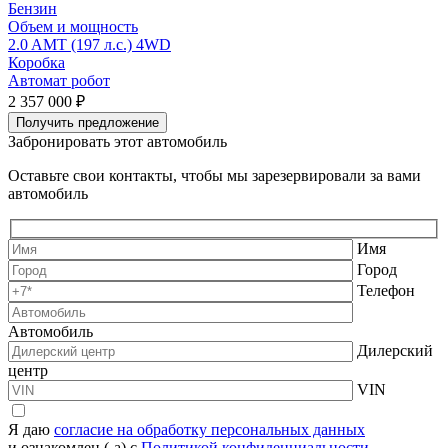
Бензин
Объем и мощность
2.0 AMT (197 л.с.) 4WD
1
Коробка
Автомат робот
А
2 357 000 ₽
2
Получить предложение
Забронировать этот автомобиль
Оставьте свои контакты, чтобы мы зарезервировали за вами
автомобиль
Имя
Город
Телефон
Автомобиль
Дилерский
центр
VIN
Я даю
согласие на обработку персональных данных
и ознакомлен (-а) с
Политикой конфиденциальности.