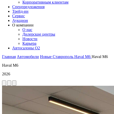
Корпоративным клиентам
Спецпредложения
Трейд-ин
Сервис
Аукцион
О компании
О нас
Дилерские центры
Новости
Карьера
Автосалоны O2
Главная
Автомобили
Новые
Ставрополь
Haval
M6
Haval M6
Haval M6
2026