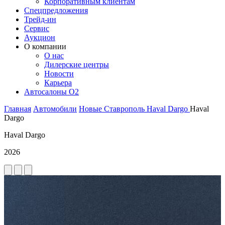
Корпоративным клиентам
Спецпредложения
Трейд-ин
Сервис
Аукцион
О компании
О нас
Дилерские центры
Новости
Карьера
Автосалоны O2
Главная
Автомобили
Новые
Ставрополь
Haval
Dargo
Haval
Dargo
Haval Dargo
2026