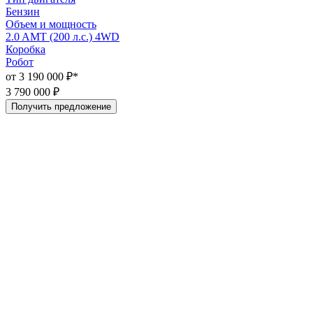
Бензин
Объем и мощность
2.0 AMT (200 л.с.) 4WD
Коробка
Робот
от 3 190 000 ₽*
3 790 000 ₽
Получить предложение
H
2
К
В
Т
2
А
о
3