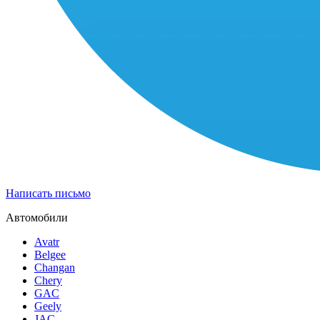
Написать письмо
Автомобили
Avatr
Belgee
Changan
Chery
GAC
Geely
JAC