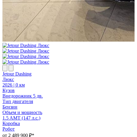
Jetour Dashing
J
Люкс
2026 | 0 км
2
Кузов
К
Внедорожник 5 дв.
В
Тип двигателя
Т
Бензин
Объем и мощность
1.5 AMT (147 л.с.)
1
Коробка
Робот
Р
от 2 489 900 ₽*
о