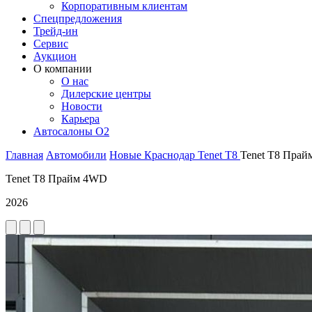
Корпоративным клиентам
Спецпредложения
Трейд-ин
Сервис
Аукцион
О компании
О нас
Дилерские центры
Новости
Карьера
Автосалоны O2
Главная
Автомобили
Новые
Краснодар
Tenet
T8
Tenet T8 Пра
Tenet T8 Прайм 4WD
2026