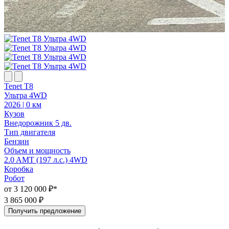
Tenet T8
T
Ультра 4WD
У
2026 | 0 км
2
Кузов
К
Внедорожник 5 дв.
В
Тип двигателя
Т
Бензин
Объем и мощность
2.0 AMT (197 л.с.) 4WD
2
Коробка
Робот
Р
от 3 120 000 ₽*
о
3 865 000 ₽
3
Получить предложение