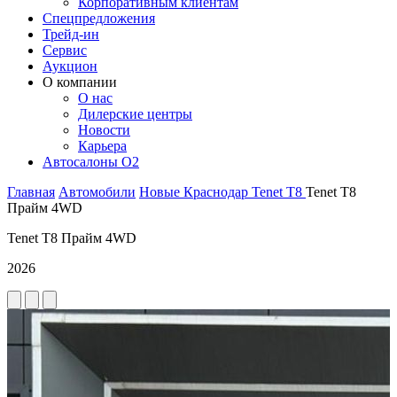
Корпоративным клиентам
Спецпредложения
Трейд-ин
Сервис
Аукцион
О компании
О нас
Дилерские центры
Новости
Карьера
Автосалоны O2
Главная
Автомобили
Новые
Краснодар
Tenet
T8
Tenet T8
Прайм 4WD
Tenet T8 Прайм 4WD
2026